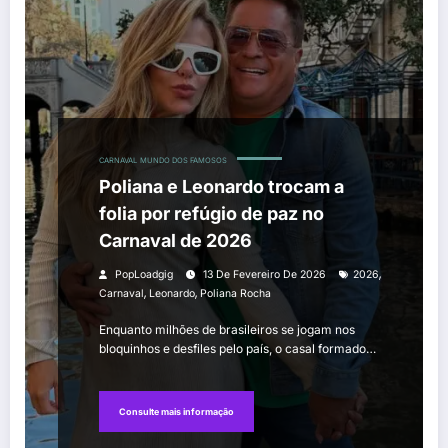
CARNAVAL
MUNDO DOS FAMOSOS
Poliana e Leonardo trocam a
folia por refúgio de paz no
Carnaval de 2026
,
PopLoadgig
13 De Fevereiro De 2026
2026
,
,
Carnaval
Leonardo
Poliana Rocha
Enquanto milhões de brasileiros se jogam nos
bloquinhos e desfiles pelo país, o casal formado…
Consulte mais informação