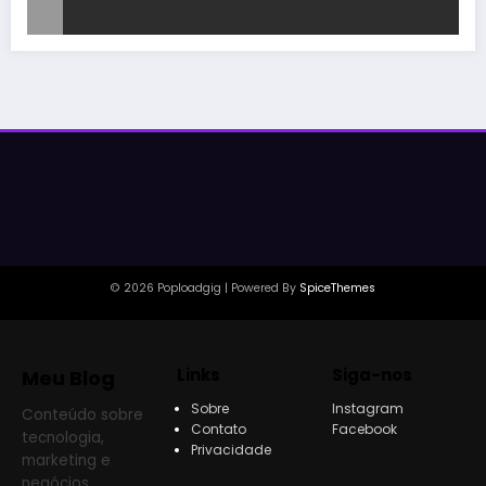
© 2026 Poploadgig | Powered By
SpiceThemes
Links
Siga-nos
Meu Blog
Sobre
Instagram
Conteúdo sobre
Contato
Facebook
tecnologia,
Privacidade
marketing e
negócios.