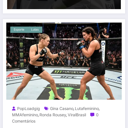
Esporte
Lutas
PopLoadgig
Gina Casano
Lutafeminino
,
,
MMAfeminino
Ronda Rousey
ViralBrasil
0
,
,
Comentários