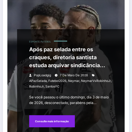
ESPORTE
FUTEBOL
Após paz selada entre os
craques, diretoria santista
estuda arquivar sindicância
sobre o caso
PopLoadgig
7 De Maio De 2026
,
,
,
,
APazSelada
Futebol2026
Neymar
NeymarVsRobinhoJr
,
RobinhoJr
SantosFC
Se você passou o último domingo, dia 3 de maio
de 2026, desconectado, parabéns pela…
Consulte mais informação