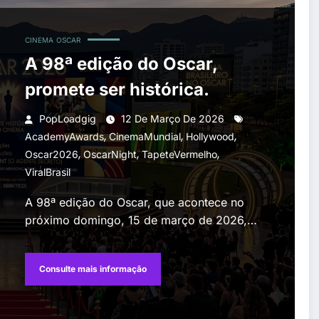
CINEMA
OSCAR
A 98ª edição do Oscar,
promete ser histórica.
PopLoadgig
12 De Março De 2026
,
,
,
AcademyAwards
CinemaMundial
Hollywood
,
,
,
Oscar2026
OscarNight
TapeteVermelho
ViralBrasil
A 98ª edição do Oscar, que acontece no
próximo domingo, 15 de março de 2026,…
Consulte mais informação