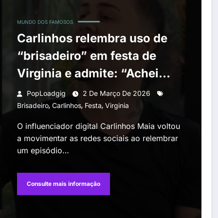
MUNDO DOS FAMOSOS
Carlinhos relembra uso de
“brisadeiro” em festa de
Virginia e admite: “Achei
que estava no Rancho”
PopLoadgig
2 De Março De 2026
,
,
,
Brisadeiro
Carlinhos
Festa
Virginia
O influenciador digital Carlinhos Maia voltou
a movimentar as redes sociais ao relembrar
um episódio…
Consulte mais informação