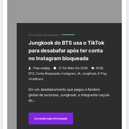
BTS
MUNDO DOS FAMOSOS
Jungkook do BTS usa o TikTok
para desabafar após ter conta
no Instagram bloqueada
,
PopLoadgig
27 De Maio De 2026
2026
,
,
,
,
,
,
BTS
Conta Bloqueada
Instagram
JK
JungKook
K-Pop
ViralBrasil
Em um desdobramento que pegou o fandom
global de surpresa, Jungkook, o integrante caçula
do…
Consulte mais informação