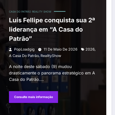
CASA DO PATRÃO
REALITY SHOW
Luís Fellipe conquista sua 2ª
liderança em “A Casa do
Patrão”
,
PopLoadgig
11 De Maio De 2026
2026
,
A Casa Do Patrão
RealityShow
A noite deste sábado (9) mudou
drasticamente o panorama estratégico em A
Casa do Patrão.…
Consulte mais informação