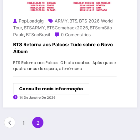
PopLoadgig
ARMY
BTS
BTS 2026 World
,
,
Tour
BTSARMY
BTSComeback2026
BTSemSão
,
,
,
Paulo
BTSnoBrasil
0 Comentários
,
BTS Retorna aos Palcos: Tudo sobre o Novo
Álbum
BTS Retorna aos Palcos: O hiato acabou. Após quase
quatro anos de espera, o fenômeno…
Consulte mais informação
14 De Janeiro De 2026
Paginação
1
2
de