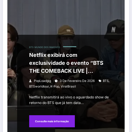
BTS
MUNDO DOS FAMOSOS
Netflix exibirá com
exclusividade o evento “BTS
THE COMEBACK LIVE |
ARIRANG”
,
PopLoadgig
3 De Fevereiro De 2026
BTS
,
,
BTSworldtour
K-Pop
ViralBrasil
Netflix transmitirá ao vivo o aguardado show de
retorno do BTS que já tem data…
Consulte mais informação