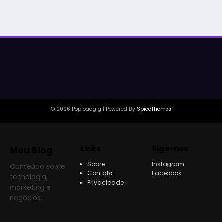
posts
© 2026 Poploadgig | Powered By
SpiceThemes
Links
Siga-nos
Meu Blog
Sobre
Instagram
Conteúdo sobre
Contato
Facebook
tecnologia,
Privacidade
marketing e
negócios.