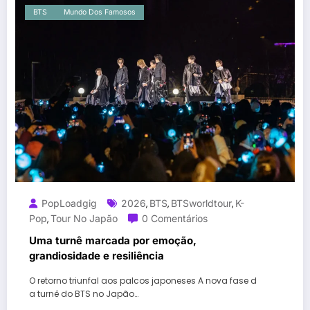
BTS
Mundo Dos Famosos
PopLoadgig
2026
BTS
BTSworldtour
K-
,
,
,
Pop
Tour No Japão
0 Comentários
,
Uma turnê marcada por emoção,
grandiosidade e resiliência
O retorno triunfal aos palcos japoneses A nova fase d
a turnê do BTS no Japão…