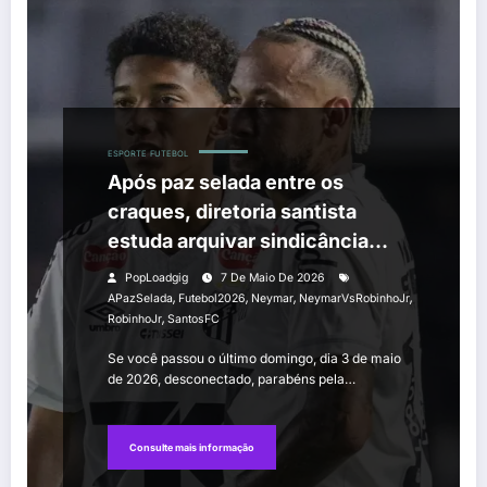
ESPORTE
FUTEBOL
Após paz selada entre os
craques, diretoria santista
estuda arquivar sindicância
sobre o caso
PopLoadgig
7 De Maio De 2026
,
,
,
,
APazSelada
Futebol2026
Neymar
NeymarVsRobinhoJr
,
RobinhoJr
SantosFC
Se você passou o último domingo, dia 3 de maio
de 2026, desconectado, parabéns pela…
Consulte mais informação