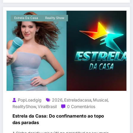
Estrela Da Casa
Reality Show
PopLoadgig
2026
Estreladacasa
Musical
,
,
,
RealityShow
ViralBrasil
0 Comentários
,
Estrela da Casa: Do confinamento ao topo
das paradas