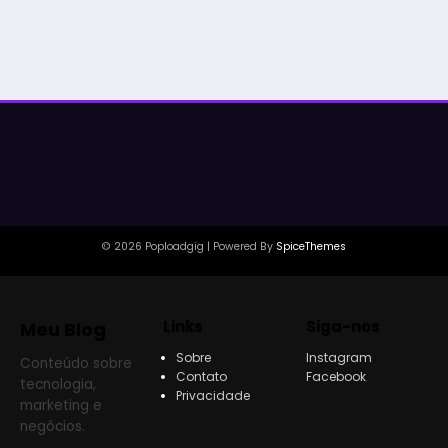
de
posts
© 2026 Poploadgig | Powered By
SpiceThemes
Links
Siga-nos
Meu Blog
Sobre
Instagram
Conteúdo sobre
Contato
Facebook
tecnologia,
Privacidade
marketing e
negócios.