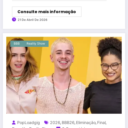
Consulte mais informação
21 De Abril De 2026
BBB
Reality Show
PopLoadgig
2026
BBB26
Eliminação
Final
,
,
,
,