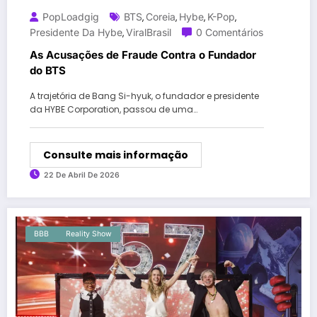
PopLoadgig
BTS
Coreia
Hybe
K-Pop
,
,
,
,
Presidente Da Hybe
ViralBrasil
0 Comentários
,
As Acusações de Fraude Contra o Fundador
do BTS
A trajetória de Bang Si-hyuk, o fundador e presidente
da HYBE Corporation, passou de uma…
Consulte mais informação
22 De Abril De 2026
BBB
Reality Show