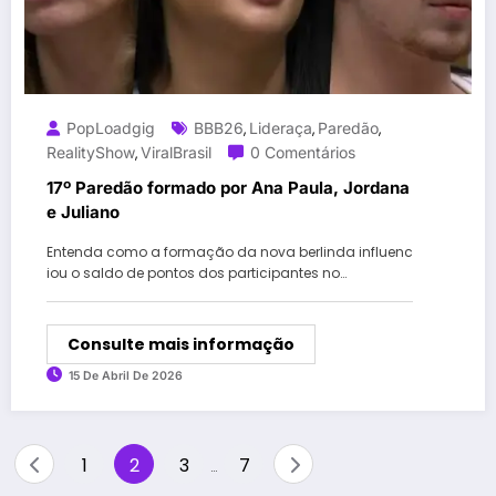
PopLoadgig
BBB26
Lideraça
Paredão
,
,
,
RealityShow
ViralBrasil
0 Comentários
,
17º Paredão formado por Ana Paula, Jordana
e Juliano
Entenda como a formação da nova berlinda influenc
iou o saldo de pontos dos participantes no…
Consulte mais informação
15 De Abril De 2026
Paginação
1
2
3
7
…